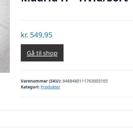
kr.
549,95
Gå til shop
Varenummer (SKU):
8488480111763005105
Kategori:
Produkter