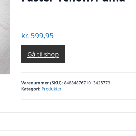
kr.
599,95
Gå til shop
Varenummer (SKU):
8488487671013425773
Kategori:
Produkter