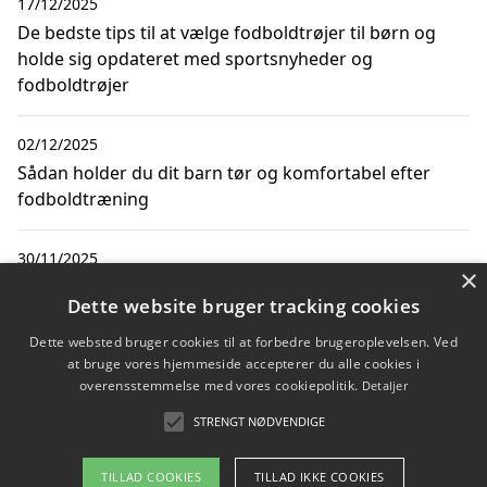
17/12/2025
De bedste tips til at vælge fodboldtrøjer til børn og
holde sig opdateret med sportsnyheder og
fodboldtrøjer
02/12/2025
Sådan holder du dit barn tør og komfortabel efter
fodboldtræning
30/11/2025
×
Sådan vælger du de bedste landsholdstrøjer med navn
Dette website bruger tracking cookies
til børn
Dette websted bruger cookies til at forbedre brugeroplevelsen. Ved
at bruge vores hjemmeside accepterer du alle cookies i
12/10/2025
overensstemmelse med vores cookiepolitik.
Detaljer
Sådan vælger du de bedste sportstrøjer til børn
STRENGT NØDVENDIGE
TILLAD COOKIES
TILLAD IKKE COOKIES