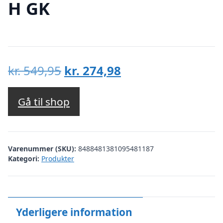
H GK
Den
Den
kr.
549,95
kr.
274,98
oprindelige
aktuelle
pris
pris
Gå til shop
var:
er:
kr. 549,95.
kr. 274,98.
Varenummer (SKU):
8488481381095481187
Kategori:
Produkter
Yderligere information